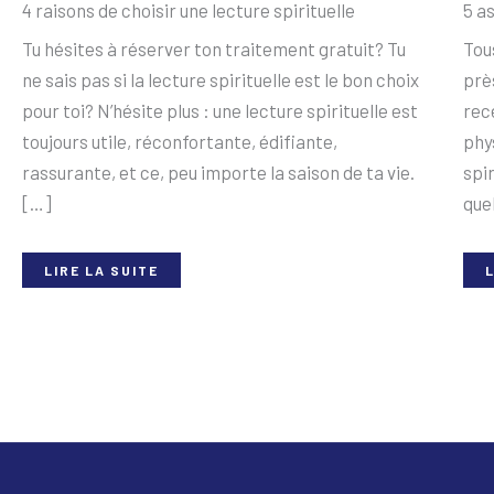
4 raisons de choisir une lecture spirituelle
5 a
Tu hésites à réserver ton traitement gratuit? Tu
Tous
ne sais pas si la lecture spirituelle est le bon choix
prè
pour toi? N’hésite plus : une lecture spirituelle est
rec
toujours utile, réconfortante, édifiante,
phy
rassurante, et ce, peu importe la saison de ta vie.
spir
[…]
que
LIRE LA SUITE
L