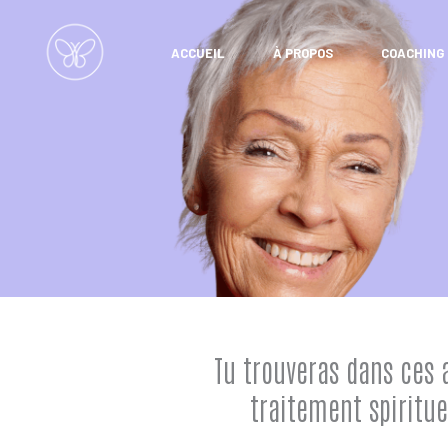
Aller
au
ACCUEIL
À PROPOS
COACHING
contenu
Tu trouveras dans ces 
traitement spiritue