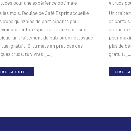
stuces pour une expérience optimale
4 trucs po
 les mois, l’équipe de Café Esprit accueille
Un traitem
s d’une quinzaine de participants pour
et parfois 
evoir une lecture spirituelle, une guérison
ou encore 
sique, un traitement de paix ou un nettoyage
pour maximi
ituel gratuit. Si tu mets en pratique ces
plus de bé
lques trucs, tu vivras […]
gratuit. [
IRE LA SUITE
LIRE LA